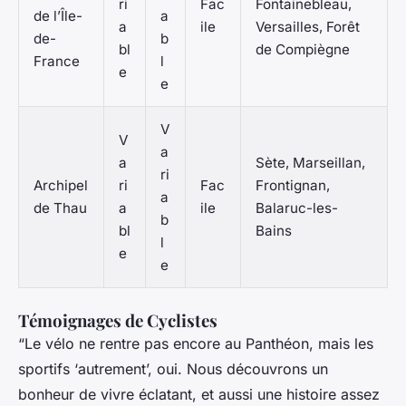
ri
Fac
Fontainebleau,
de l’Île-
a
a
ile
Versailles, Forêt
de-
b
bl
de Compiègne
France
l
e
e
V
V
a
a
Sète, Marseillan,
ri
Archipel
ri
Fac
Frontignan,
a
de Thau
a
ile
Balaruc-les-
b
bl
Bains
l
e
e
Témoignages de Cyclistes
“Le vélo ne rentre pas encore au Panthéon, mais les
sportifs ‘autrement’, oui. Nous découvrons un
bonheur de vivre éclatant, et aussi une histoire assez