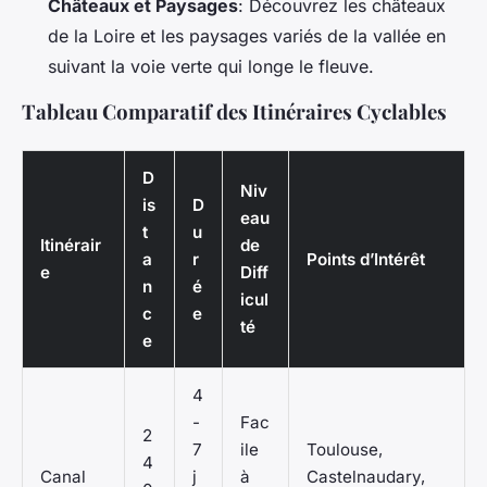
Châteaux et Paysages
: Découvrez les châteaux
de la Loire et les paysages variés de la vallée en
suivant la voie verte qui longe le fleuve.
Tableau Comparatif des Itinéraires Cyclables
D
Niv
is
D
eau
t
u
Itinérair
de
a
r
Points d’Intérêt
e
Diff
n
é
icul
c
e
té
e
4
-
Fac
2
7
ile
Toulouse,
4
Canal
j
à
Castelnaudary,